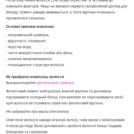
Після освітлення волосся стає більш пористим та чутливим до
зовнішніх факторів. Якщо не використовувати професійний догляд для
блонду, пігмент швидко вимивається, а теплі відтінки починають
проявлятися сильніше.
Основні причини жовтизни:
- неправильний шампунь;
- відсутність тонування;
- жорстка вода;
- часте використання плойки або фену;
- сонячне випромінювання;
- пошкодження структури волосся.
Як прибрати жовтизну волосся
Використовуйте
фіолетовий шампунь
Фіолетовий пігмент нейтралізує жовтий відтінок та допомагає
підтримувати холодний блонд. Але важливо не перетримувати засіб,
щоб волосся не отримало сірий або фіолетовий відтінок.
Не забувайте про маски для блонду
Освітлене волосся швидко втрачає вологу, тому маски є обов’язковим
етапом догляду. Вони допомагають зробити волосся більш гладким,
блискучим та слухняним.