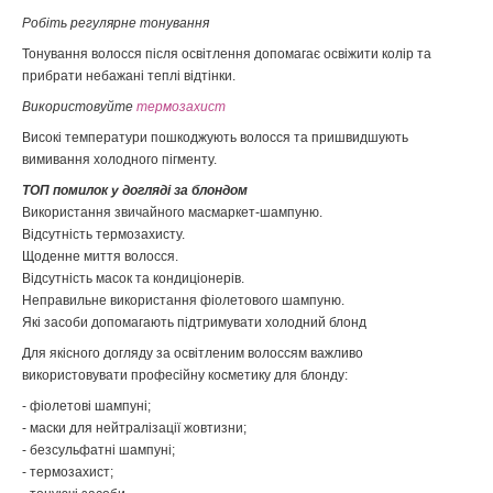
Робіть регулярне тонування
Тонування волосся після освітлення допомагає освіжити колір та
прибрати небажані теплі відтінки.
Використовуйте
термозахист
Високі температури пошкоджують волосся та пришвидшують
вимивання холодного пігменту.
ТОП помилок у догляді за блондом
Використання звичайного масмаркет-шампуню.
Відсутність термозахисту.
Щоденне миття волосся.
Відсутність масок та кондиціонерів.
Неправильне використання фіолетового шампуню.
Які засоби допомагають підтримувати холодний блонд
Для якісного догляду за освітленим волоссям важливо
використовувати професійну косметику для блонду:
- фіолетові шампуні;
- маски для нейтралізації жовтизни;
- безсульфатні шампуні;
- термозахист;