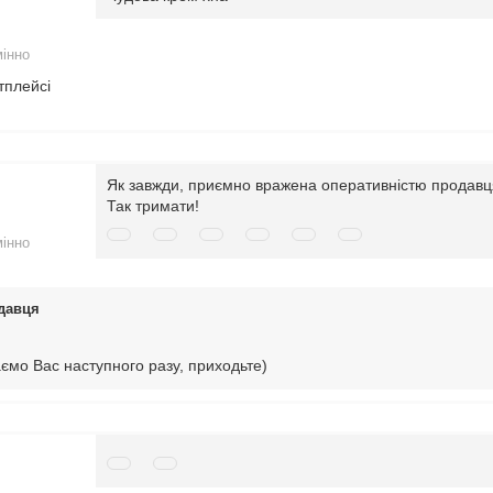
мінно
тплейсі
Як завжди, приємно вражена оперативністю продавця
Так тримати!
мінно
давця
ємо Вас наступного разу, приходьте)