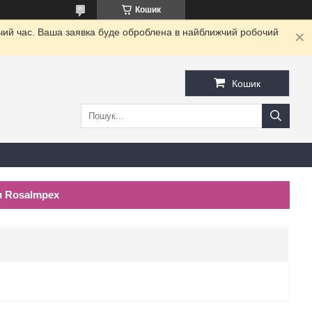
Кошик
очий час. Ваша заявка буде оброблена в найближчий робочий
Кошик
и RosaImpex