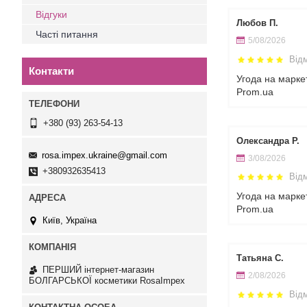
Відгуки
Любов П.
Часті питання
5/08/2026
Від
Контакти
Угода на марке
Prom.ua
+380 (93) 263-54-13
Олександра Р.
rosa.impex.ukraine@gmail.com
3/08/2026
+380932635413
Від
Угода на марке
Prom.ua
Київ, Україна
Татьяна С.
ПЕРШИЙ інтернет-магазин
2/08/2026
БОЛГАРСЬКОЇ косметики RosaImpex
Від