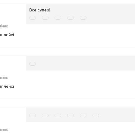
Все супер!
мінно
тплейсі
мінно
тплейсі
мінно