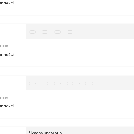
тплейсі
мінно
тплейсі
мінно
тплейсі
Чудова крем хна