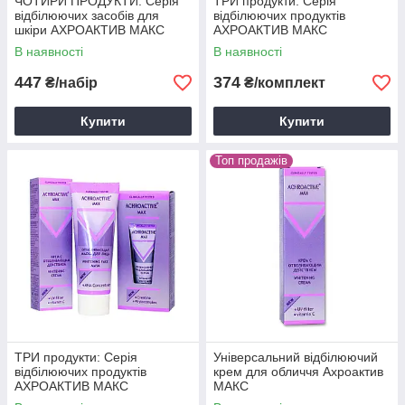
ЧОТИРИ ПРОДУКТИ: Серія
ТРИ продукти: Серія
відбілюючих засобів для
відбілюючих продуктів
шкіри АХРОАКТИВ МАКС
АХРОАКТИВ МАКС
В наявності
В наявності
447
374
₴/набір
₴/комплект
Купити
Купити
Топ продажів
ТРИ продукти: Серія
Універсальний відбілюючий
відбілюючих продуктів
крем для обличчя Ахроактив
АХРОАКТИВ МАКС
МАКС