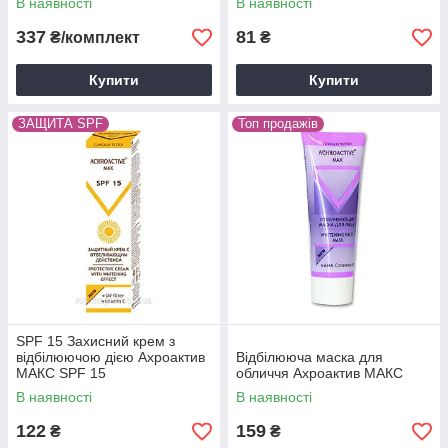
В наявності
В наявності
337
81
₴/комплект
₴
Купити
Купити
ЗАЩИТА SPF
Топ продажів
SPF 15 Захисний крем з
відбілюючою дією Ахроактив
Відбілююча маска для
МАКС SPF 15
обличчя Ахроактив МАКС
В наявності
В наявності
122
159
₴
₴