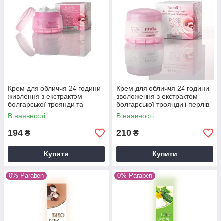
Крем для обличчя 24 години
Крем для обличчя 24 години
живлення з екстрактом
зволоження з екстрактом
болгарської троянди та
болгарської троянди і перлів
перлів Rose&Pearl
з SPF15 vip's Prestige
В наявності
В наявності
Rose&Pearl
194
210
₴
₴
Купити
Купити
0% Paraben
0% Paraben