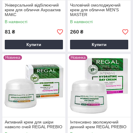
Універсальний відбілюючий
Чоловічий омолоджуючий
крем для обличчя Ахроактив
крем для обличчя MEN'S
МАКС
MASTER
В наявності
В наявності
81
260
₴
₴
Купити
Купити
Новинка
Новинка
Активний крем для шкіри
Інтенсивно зволожуючий
навколо очей REGAL PREBIO
денний крем REGAL PREBIO