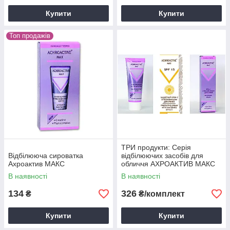
Купити
Купити
Топ продажів
ТРИ продукти: Серія
Відбілююча сироватка
відбілюючих засобів для
Ахроактив МАКС
обличчя АХРОАКТИВ МАКС
В наявності
В наявності
134
326
₴
₴/комплект
Купити
Купити