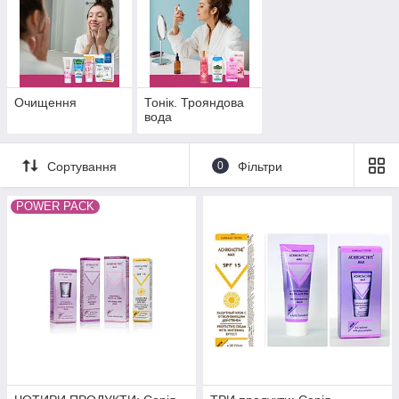
Очищення
Тонік. Трояндова
вода
Сортування
0
Фільтри
POWER PACK