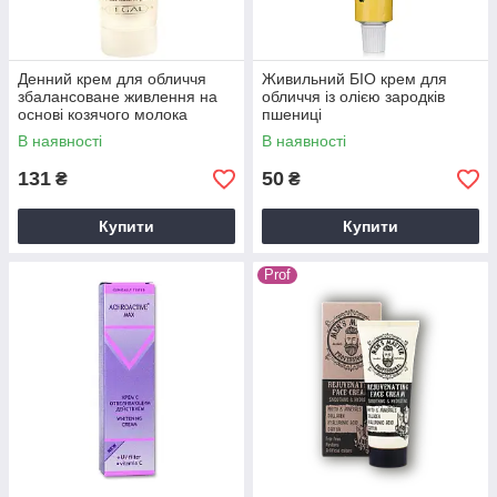
Денний крем для обличчя
Живильний БІО крем для
збалансоване живлення на
обличчя із олією зародків
основі козячого молока
пшениці
REGAL GOAT'S MILK
В наявності
В наявності
131
50
₴
₴
Купити
Купити
Prof