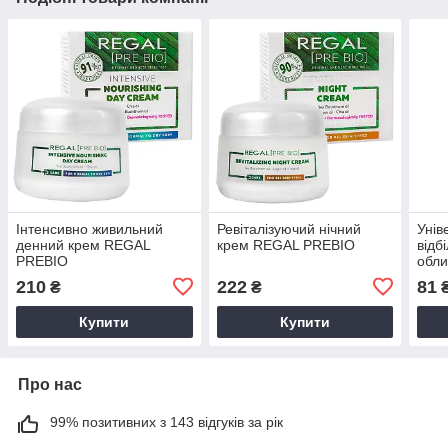
Інтенсивно живильний
Ревіталізуючий нічний
Унів
денний крем REGAL
крем REGAL PREBIO
відб
PREBIO
обли
210
222
81
₴
₴
Купити
Купити
Про нас
99% позитивних з 143 відгуків за рік