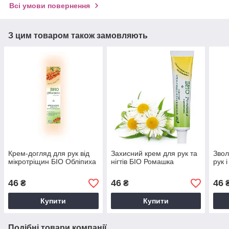
Всі умови повернення
З цим товаром також замовляють
Крем-догляд для рук від
Захисний крем для рук та
Звол
мікротріщин БІО Обліпиха
нігтів БІО Ромашка
рук 
46
46
46
₴
₴
Купити
Купити
Подібні товари компанії