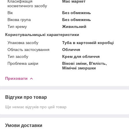
Класифікація
Мас маркет
косметичного засобу
Вік
Без обмежень
Вікова група
Без обмежень
Тип крему
Живильний
Користувальницькі характеристики
Упаковка засобу
Туба в картонній коробці
Область застосування
Обличчя
Тип засобу
Крем для обличчя
Проблема шкіри
Вікові зміни, В'ялість,
Мімічні зморшки
Приховати
Відгуки про товар
Ще немає відгуків про цей товар
Умови доставки