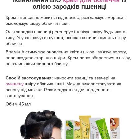
олією зародків пшениці
Крем інтенсивно живить і відновлює, розгладжує зморшки і
омолоджує шкіру обличчя і шиї.
Олія зародків пшениці регенерує і тонізує шкіру будь-якого
типу. Усуває відчуття сухості, освіжає клітини і живить шкіру
обличчя.
Вітамін А стимулює оновлення клітин шкіри і зв'язує вологу,
перешкоджає старінню шкіри. Крем легко вбирається в шкіру,
не залишаючи жирного блиску.
Спосіб застосування:
наносити вранці та ввечері на
очищену
шкіру обличчя і шиї. Можна використовувати як
основу під макіяж. Рекомендується для щоденного
застосування.
Об'єм 45 мл