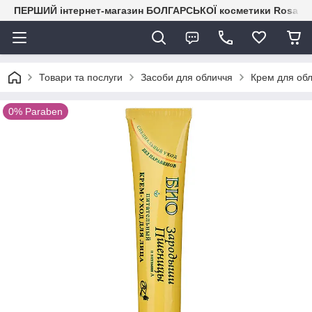
ПЕРШИЙ інтернет-магазин БОЛГАРСЬКОЇ косметики RosaIm
Товари та послуги
Засоби для обличчя
Крем для об
0% Paraben