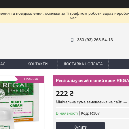
ння та повідомлення, оскільки за її графіком роботи зараз нероб
час.
+380 (93) 263-54-13
НАС
КОНТАКТИ
ДОСТАВКА І ОПЛАТА
Новинка
Ревіталізуючий нічний крем REG
222 ₴
Мінімальна сума замовлення на сайті — 
В наявності
Код:
R307
Купити