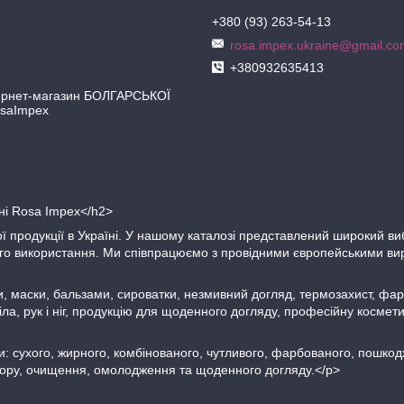
+380 (93) 263-54-13
rosa.impex.ukraine@gmail.co
+380932635413
рнет-магазин БОЛГАРСЬКОЇ
osaImpex
ині Rosa Impex</h2>
ї продукції в Україні. У нашому каталозі представлений широкий ви
ього використання. Ми співпрацюємо з провідними європейськими ви
, маски, бальзами, сироватки, незмивний догляд, термозахист, фар
іла, рук і ніг, продукцію для щоденного догляду, професійну косме
: сухого, жирного, комбінованого, чутливого, фарбованого, пошкодж
ьору, очищення, омолодження та щоденного догляду.</p>