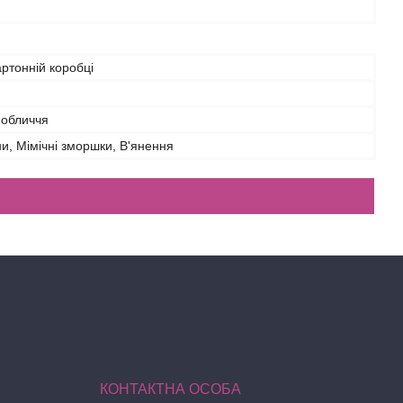
артонній коробці
 обличчя
іни, Мімічні зморшки, В'янення