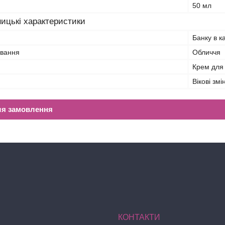
50 мл
ицькі характеристики
Банку в к
ування
Обличчя
Крем для
Вікові зм
ля замовлення