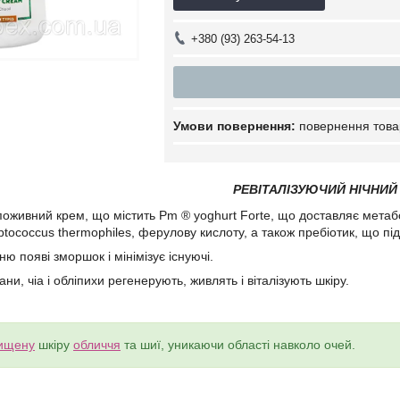
+380 (93) 263-54-13
повернення това
РЕВІТАЛІЗУЮЧИЙ НІЧНИЙ
оживний крем, що містить Pm ® yoghurt Forte, що доставляє метабол
reptococcus thermophiles, ферулову кислоту, а також пребіотик, що 
ю появі зморшок і мінімізує існуючі.
ани, чіа і обліпихи регенерують, живлять і віталізують шкіру.
ищену
шкіру
обличчя
та шиї, уникаючи області навколо очей.