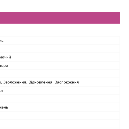
кс
уючий
шкіри
, Зволоження, Відновлення, Заспокоєння
ет
жень