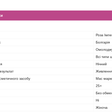
ки
Роза Імпе
к
Болгарія
Омолодж
Всі типи 
ня
Нічний
езультат
Живлення
сметичного засобу
Мас марк
25+
Без обме
Ні
Жіноча