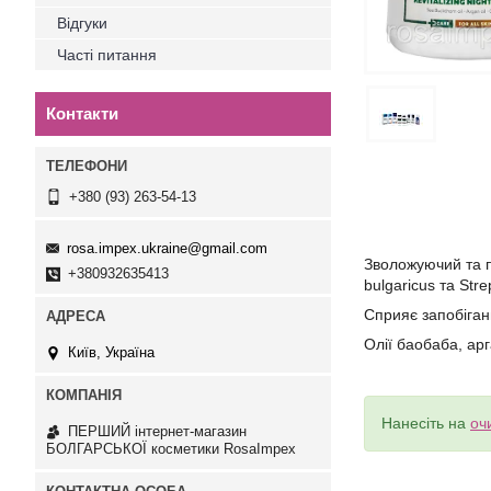
Відгуки
Часті питання
Контакти
+380 (93) 263-54-13
rosa.impex.ukraine@gmail.com
Зволожуючий та п
+380932635413
bulgaricus та St
Сприяє запобіганн
Олії баобаба, арг
Київ, Україна
Нанесіть на
оч
ПЕРШИЙ інтернет-магазин
БОЛГАРСЬКОЇ косметики RosaImpex