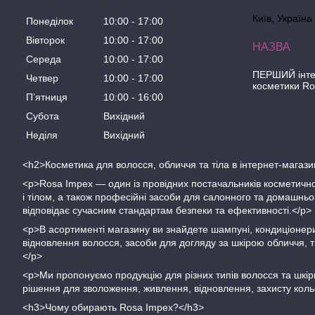
Київ, Україна
Понеділок
10:00
17:00
Вівторок
10:00
17:00
Середа
10:00
17:00
ПЕРШИЙ інте
Четвер
10:00
17:00
косметики R
Пʼятниця
10:00
16:00
Субота
Вихідний
Неділя
Вихідний
<h2>Косметика для волосся, обличчя та тіла в інтернет-магаз
<p>Rosa Impex — один із провідних постачальників косметично
і тілом, а також професійні засоби для салонного та домашн
відповідає сучасним стандартам безпеки та ефективності.</p>
<p>В асортименті магазину ви знайдете шампуні, кондиціонери
відновлення волосся, засоби для догляду за шкірою обличчя, т
</p>
<p>Ми пропонуємо продукцію для різних типів волосся та шкіри
рішення для зволоження, живлення, відновлення, захисту кол
<h3>Чому обирають Rosa Impex?</h3>