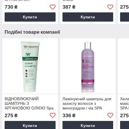
730
387
275
₴
₴
Купити
Купити
Подібні товари компанії
ВІДНОВЛЮЮЧИЙ
Ламінуючий шампунь для
Хел
ШАМПУНЬ З
захисту волосся з
мак
АРГАНОВОЮ ОЛІЄЮ Spa
виноградом і чіа SPA
SPA 
Master
Master
275
336
275
₴
₴
Купити
Купити