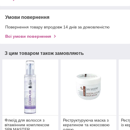
Умови повернення
Повернення товару впродовж 14 днів за домовленістю
Всі умови повернення
З цим товаром також замовляють
Флюїд для волосся з
Реструктуруюча маска з
Рест
вітамінним комплексом
кератином та кокосовою
із к
SPA MASTER
олією