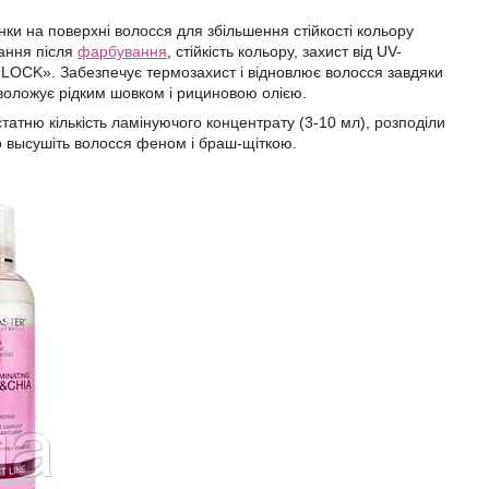
 на поверхні волосся для збільшення стійкості кольору
вання після
фарбування
, стійкість кольору, захист від UV-
R LOCK». Забезпечує термозахист і відновлює волосся завдяки
ложує рідким шовком і рициновою олією.
татню кількість ламінуючого концентрату (3-10 мл), розподіли
но высушіть волосся феном і браш-щіткою.