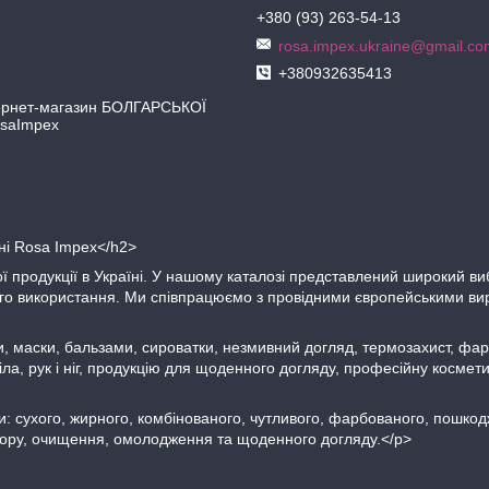
+380 (93) 263-54-13
rosa.impex.ukraine@gmail.co
+380932635413
рнет-магазин БОЛГАРСЬКОЇ
osaImpex
ині Rosa Impex</h2>
ї продукції в Україні. У нашому каталозі представлений широкий ви
ього використання. Ми співпрацюємо з провідними європейськими ви
, маски, бальзами, сироватки, незмивний догляд, термозахист, фар
іла, рук і ніг, продукцію для щоденного догляду, професійну косме
: сухого, жирного, комбінованого, чутливого, фарбованого, пошкодж
ьору, очищення, омолодження та щоденного догляду.</p>