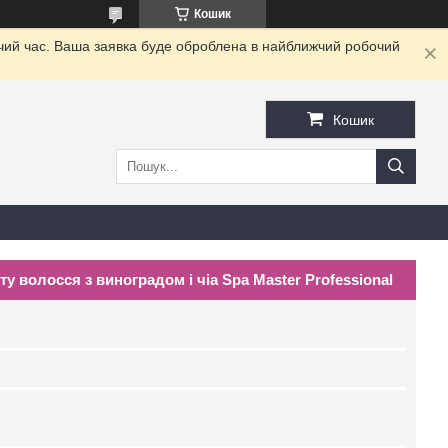
Кошик
очий час. Ваша заявка буде оброблена в найближчий робочий
Кошик
у волосся з виноградом і чіа Spa Master Professional