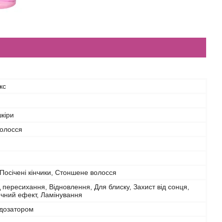
кс
шкіри
волосся
 Посічені кінчики, Стоншене волосся
д пересихання, Відновлення, Для блиску, Захист від сонця,
чний ефект, Ламінування
 дозатором