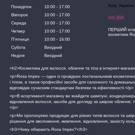
Київ, Україна
Понеділок
10:00
17:00
Вівторок
10:00
17:00
Середа
10:00
17:00
ПЕРШИЙ інте
Четвер
10:00
17:00
косметики R
Пʼятниця
10:00
16:00
Субота
Вихідний
Неділя
Вихідний
<h2>Косметика для волосся, обличчя та тіла в інтернет-магаз
<p>Rosa Impex — один із провідних постачальників косметично
і тілом, а також професійні засоби для салонного та домашн
відповідає сучасним стандартам безпеки та ефективності.</p>
<p>В асортименті магазину ви знайдете шампуні, кондиціонери
відновлення волосся, засоби для догляду за шкірою обличчя, т
</p>
<p>Ми пропонуємо продукцію для різних типів волосся та шкіри
рішення для зволоження, живлення, відновлення, захисту кол
<h3>Чому обирають Rosa Impex?</h3>