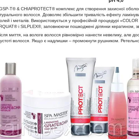
pH 4,0
GSP-T® & CHIAPROTECT® комплекс для створення захисної оболонки
турального волосся. Дозволяє збільшити тривалість ефекту ламіну
 солей і металів. Використовується у професійній процедурі «COLO
UAT® і SILPLEX®, заповнюючи пошкоджені ділянки кератином, зво
ісля миття, на вологе волосся рівномірно нанести невелику, але дос
і густоті волосся. Якщо є надлишки – промокнути рушником. Ретель