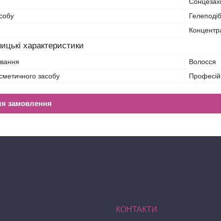
Сонцезах
собу
Гелеподі
Концентр
ицькі характеристики
ування
Волосся
сметичного засобу
Професій
ля замовлення