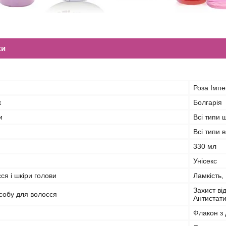
ки
Роза Імпе
к
Болгарія
и
Всі типи 
Всі типи 
330 мл
Унісекс
я і шкіри голови
Ламкість,
Захист ві
собу для волосся
Антистати
Флакон з