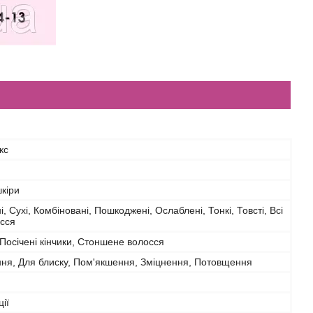
кс
шкіри
, Сухі, Комбіновані, Пошкоджені, Ослаблені, Тонкі, Товсті, Всі
осся
 Посічені кінчики, Стоншене волосся
ня, Для блиску, Пом'якшення, Зміцнення, Потовщення
ії