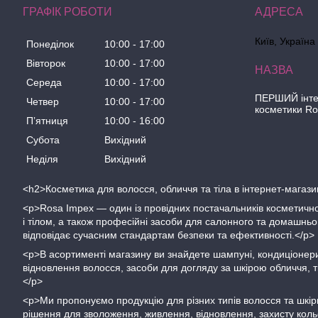
ГРАФІК РОБОТИ
Київ, Україна
Понеділок
10:00
17:00
Вівторок
10:00
17:00
Середа
10:00
17:00
ПЕРШИЙ інте
Четвер
10:00
17:00
косметики R
Пʼятниця
10:00
16:00
Субота
Вихідний
Неділя
Вихідний
<h2>Косметика для волосся, обличчя та тіла в інтернет-магаз
<p>Rosa Impex — один із провідних постачальників косметично
і тілом, а також професійні засоби для салонного та домашн
відповідає сучасним стандартам безпеки та ефективності.</p>
<p>В асортименті магазину ви знайдете шампуні, кондиціонери
відновлення волосся, засоби для догляду за шкірою обличчя, т
</p>
<p>Ми пропонуємо продукцію для різних типів волосся та шкіри
рішення для зволоження, живлення, відновлення, захисту кол