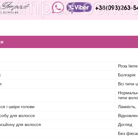
ки
Роза Імпе
к
Болгарія
и
Всі типи 
Нормальні
типи вол
я і шкіри голови
Ламкість,
собу для волосся
Відновлен
осьйону для волосся
Догляд
Без фіксац