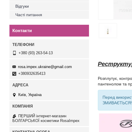
Відгуки
Часті питання
Контакти
+380 (93) 263-54-13
Реструкту
rosa.impex.ukraine@gmail.com
+380932635413
Розплутує, контр
пантенолом та пр
Київ, Україна
Перед використ
ЗМИВАЄТЬСЯ!
ПЕРШИЙ інтернет-магазин
БОЛГАРСЬКОЇ косметики RosaImpex