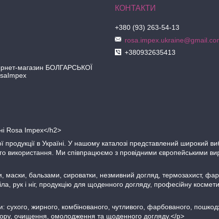
+380 (93) 263-54-13
rosa.impex.ukraine@gmail.co
+380932635413
рнет-магазин БОЛГАРСЬКОЇ
osaImpex
ині Rosa Impex</h2>
ї продукції в Україні. У нашому каталозі представлений широкий ви
ього використання. Ми співпрацюємо з провідними європейськими ви
, маски, бальзами, сироватки, незмивний догляд, термозахист, фар
іла, рук і ніг, продукцію для щоденного догляду, професійну косме
: сухого, жирного, комбінованого, чутливого, фарбованого, пошкодж
ьору, очищення, омолодження та щоденного догляду.</p>