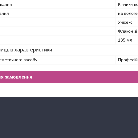
ування
Кінчики в
вання
на вологе
Унісекс
Флакон зі
135 мл
ицькі характеристики
сметичного засобу
Професій
ля замовлення