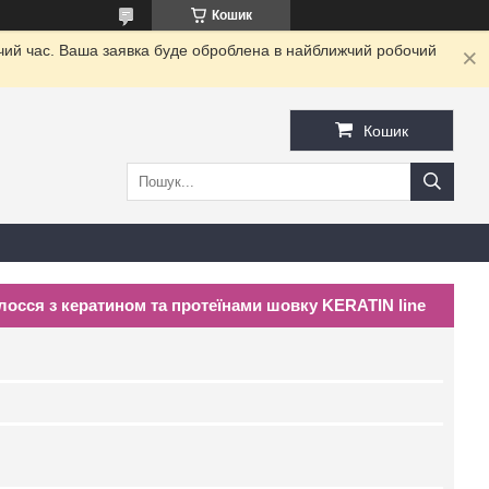
Кошик
очий час. Ваша заявка буде оброблена в найближчий робочий
Кошик
осся з кератином та протеїнами шовку KERATIN line