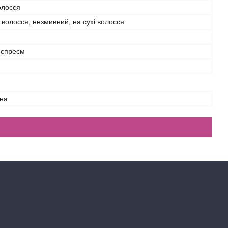
олосся
 волосся, незмивний, на сухі волосся
 спреєм
на