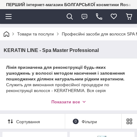
ПЕРШИЙ інтернет-магазин БОЛГАРСЬКОЇ косметики RosaIm
Товари та послуги
Професійні засоби для волосся S
KERATIN LINE - Spa Master Professional
Лінія призначена для реконструкції будь-яких
ушкоджень у волоссі методом насичення і заповнення
пошкоджених ділянок натуральним рідким кератином.
Служить для виконання професійної процедури по
реконструкції волосся - KERATHERMIA. Вся серія
характеризується відсутністю у складі силіконів, сульфатів і
Показати все
парабенів. Включає в себе конструктор текстури волосся,
дозволяє створювати довготривалу укладання волосся і
відновлення структури одночасно.
Сортування
0
Фільтри