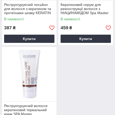
Реструктуруючий лосьйон
Кератиновий серум для
для волосся з кератином та
реконструкції волосся з
протеїнами шовку KERATIN
НІАЦИНАМІДОМ Spa Master
line
В наявності
В наявності
387
459
₴
₴
Купити
Купити
Реструктуруючий волосся
кератиновий термальний
крем SPA Master